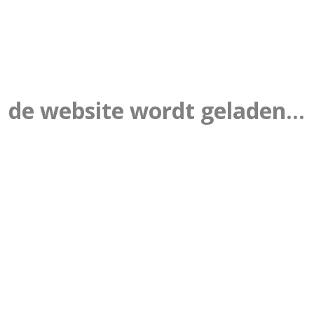
de website wordt geladen...
1
OND GROEP 8 | LEERLINGEN EN OUDERS