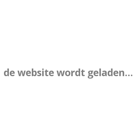
8 december 2023.docx-gecomprimeerd
1 
open ochtend
n
30 november 2023
admin
algemeen
17
de website wordt geladen...
nieuwsbrief | 3 nov
n
9 november 2023
admin
algemeen
3 november 2023.docx-gecomprimeerd
27