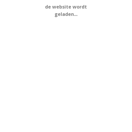
de website wordt
geladen...
FEBRUARI, 2020
02
JUF LIANNE JARIG
FEB
TIJD
2 Februari 2020 - 2 Februari 2020
KALENDER
GOOGLE KALENDER