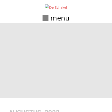
Doorgaan
naar
inhoud