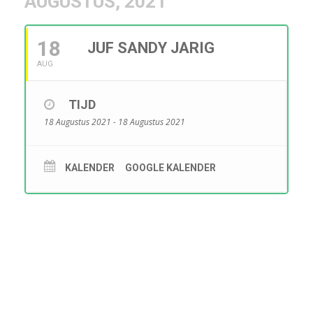
AUGUSTUS, 2021
18
JUF SANDY JARIG
AUG
TIJD
18 Augustus 2021 - 18 Augustus 2021
KALENDER
GOOGLE KALENDER