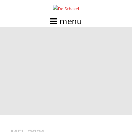
Doorgaan
naar
inhoud