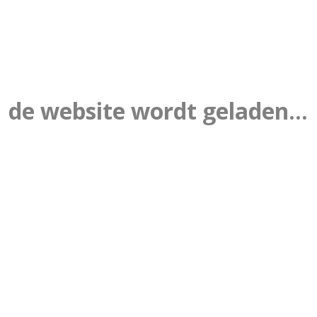
de website wordt geladen...
22
E NAAR HUIS