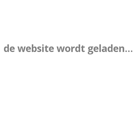
de website wordt geladen...
24
E NAAR HUIS