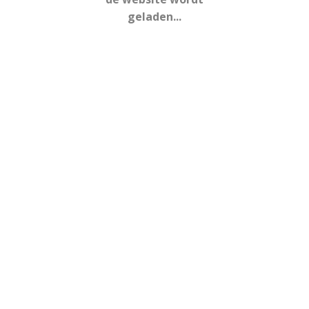
JUNI, 2023
geladen...
18
VADERDAG
JUN
TIJD
18 Juni 2023 - 18 Juni 2023
KALENDER
GOOGLE KALENDER