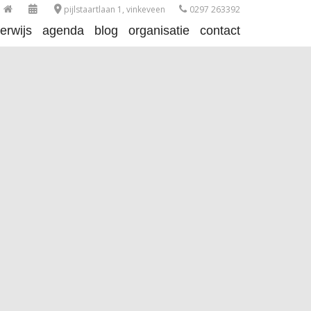
pijlstaartlaan 1, vinkeveen
0297 263392
erwijs
agenda
blog
organisatie
contact