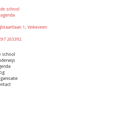
de school
agenda
jlstaartlaan 1, Vinkeveen
297 263392
e school
nderwijs
genda
log
ganisatie
ontact