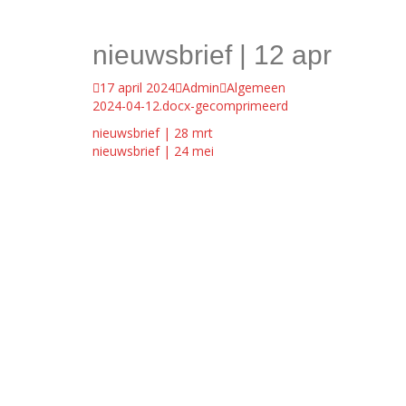
nieuwsbrief | 12 apr
17 april 2024
Admin
Algemeen
2024-04-12.docx-gecomprimeerd
Bericht
nieuwsbrief | 28 mrt
nieuwsbrief | 24 mei
navigatie