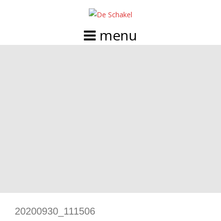
Doorgaan
naar
inhoud
20200930_111506