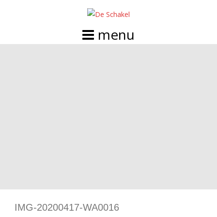
Doorgaan
naar
inhoud
IMG-20200417-WA0016