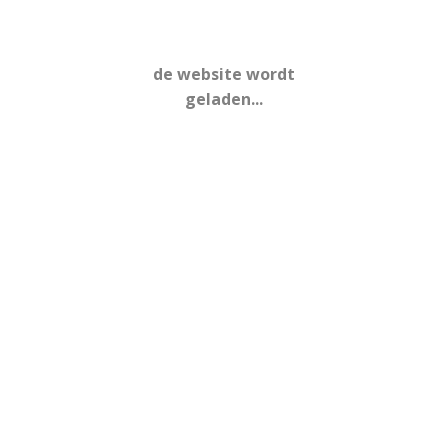
nieuwsbrief | 1 mrt
de website wordt
3 april 2024
geladen...
nieuwsbrief 9 feb
14 februari 2024
nieuwsbrief | 26 jan
31 januari 2024
nieuwsbrief | 12 jan
17 januari 2024
nieuwsbrief | 22 dec
17 januari 2024