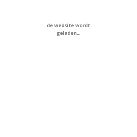
nieuwsbrief | 15 mrt
3 april 2024
de website wordt
nieuwsbrief | 1 mrt
geladen...
3 april 2024
nieuwsbrief 9 feb
14 februari 2024
nieuwsbrief | 26 jan
31 januari 2024
nieuwsbrief | 12 jan
17 januari 2024
nieuwsbrief | 22 dec
17 januari 2024