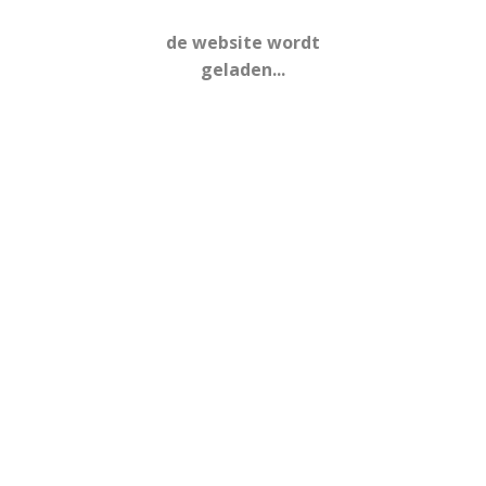
3 april 2024
de website wordt
geladen...
nieuwsbrief 9 feb
14 februari 2024
nieuwsbrief | 26 jan
31 januari 2024
nieuwsbrief | 12 jan
17 januari 2024
nieuwsbrief | 22 dec
17 januari 2024
nieuwsbrief | 15 dec
21 december 2023