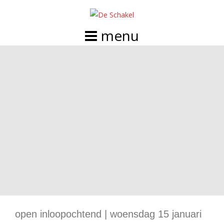
Doorgaan
naar
inhoud
open inloopochtend | woensdag 15 januari