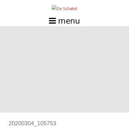
Doorgaan
naar
inhoud
20200304_105753