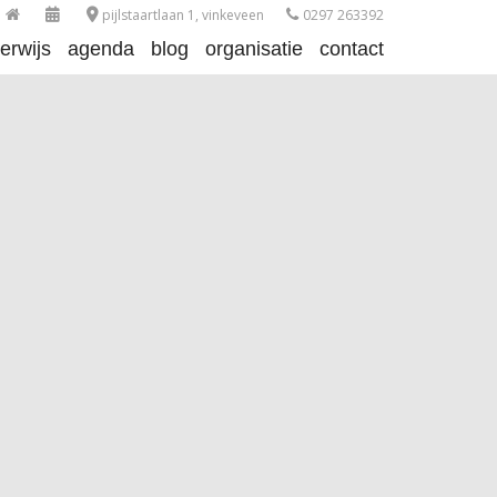
pijlstaartlaan 1, vinkeveen
0297 263392
erwijs
agenda
blog
organisatie
contact