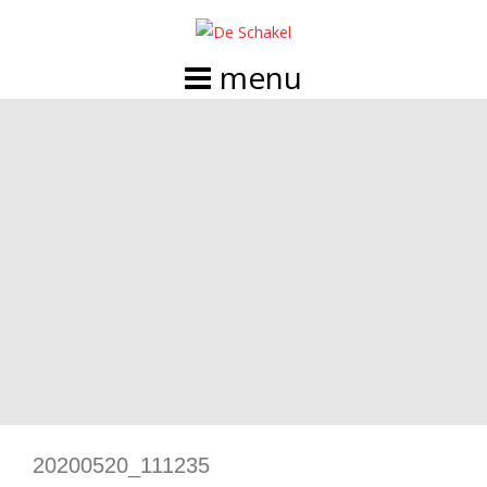
Doorgaan
naar
inhoud
20200520_111235