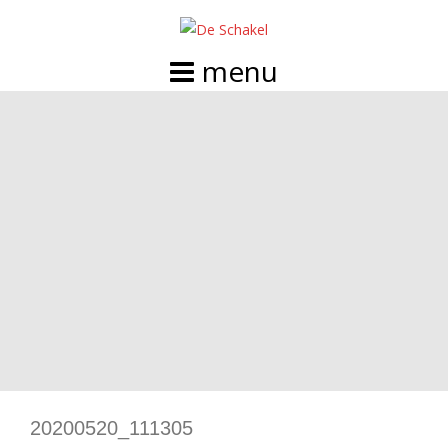
Doorgaan
naar
inhoud
20200520_111305