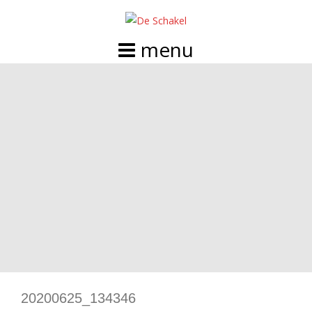
Doorgaan
naar
inhoud
20200625_134346