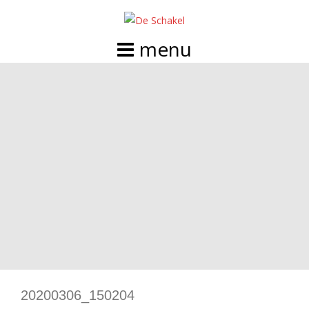
Doorgaan
naar
inhoud
20200306_150204