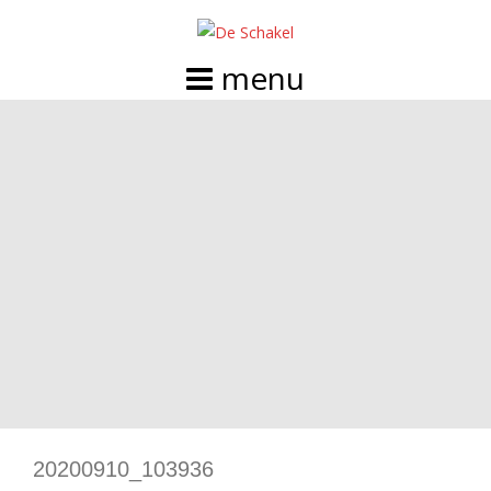
Doorgaan
naar
inhoud
20200910_103936