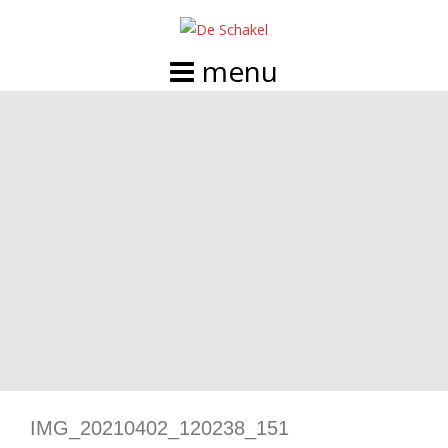
Doorgaan
naar
inhoud
IMG_20210402_120238_151