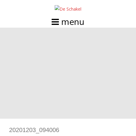
Doorgaan
naar
inhoud
20201203_094006