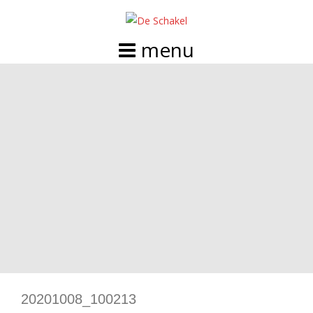
Doorgaan
naar
inhoud
20201008_100213