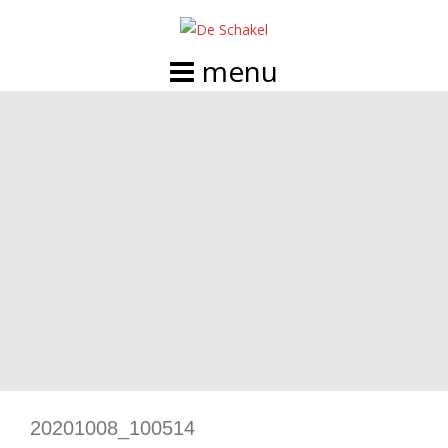
Doorgaan
naar
inhoud
20201008_100514