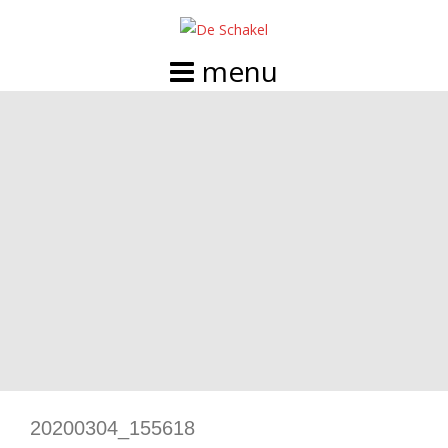
Doorgaan
naar
inhoud
20200304_155618