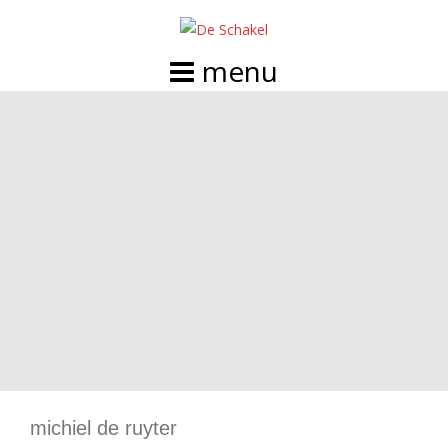
Doorgaan
naar
inhoud
michiel de ruyter