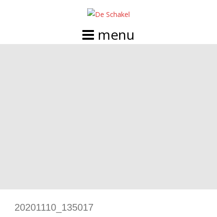
Doorgaan
naar
inhoud
20201110_135017