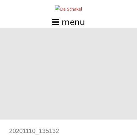
Doorgaan
naar
inhoud
20201110_135132