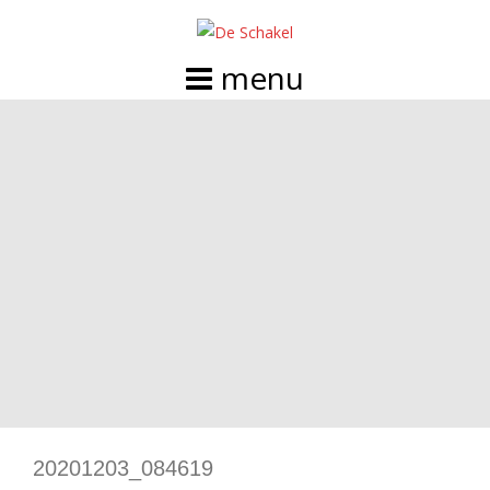
Doorgaan
naar
inhoud
20201203_084619