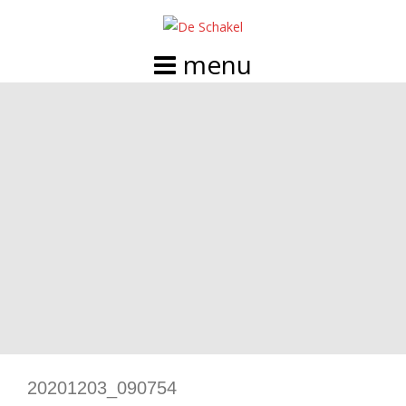
Doorgaan
naar
inhoud
20201203_090754