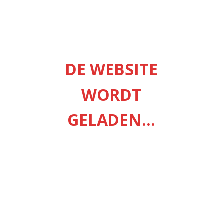
bouw in de stijl van de architect Willem Dudok, een muurkrant
e van een werkvoorbereider.
DE WEBSITE
WORDT
GELADEN...