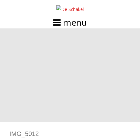
Doorgaan
naar
inhoud
IMG_5012