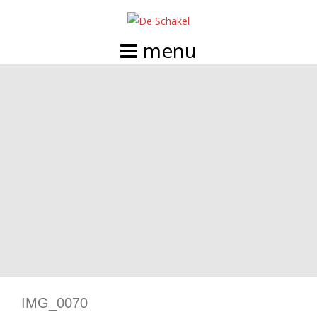
Doorgaan
naar
inhoud
IMG_0070