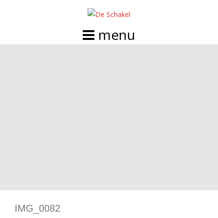
Doorgaan
naar
inhoud
IMG_0082