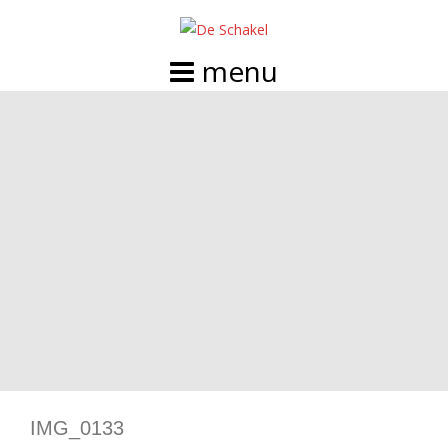
Doorgaan
naar
inhoud
IMG_0133