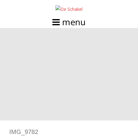
Doorgaan
naar
inhoud
IMG_9782