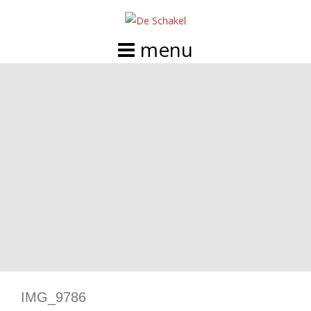
Doorgaan
naar
inhoud
IMG_9786