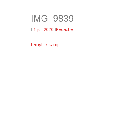
IMG_9839
1 juli 2020
Redactie
Bericht
terugblik kamp!
navigatie