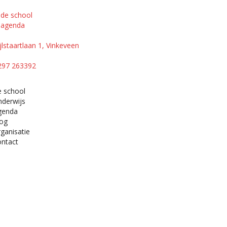
de school
agenda
jlstaartlaan 1, Vinkeveen
297 263392
e school
nderwijs
genda
log
ganisatie
ontact