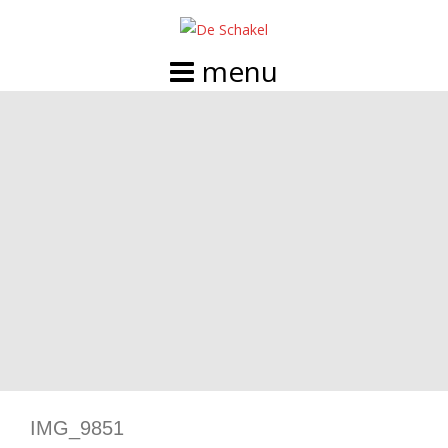
Doorgaan
naar
inhoud
IMG_9851