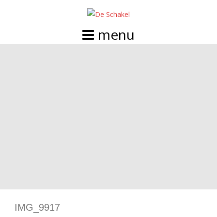
Doorgaan
naar
inhoud
IMG_9917