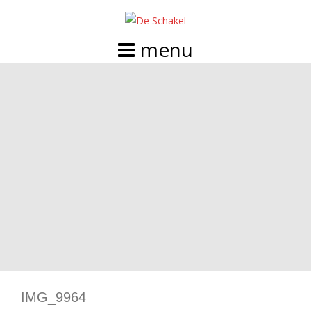
Doorgaan
naar
inhoud
IMG_9964