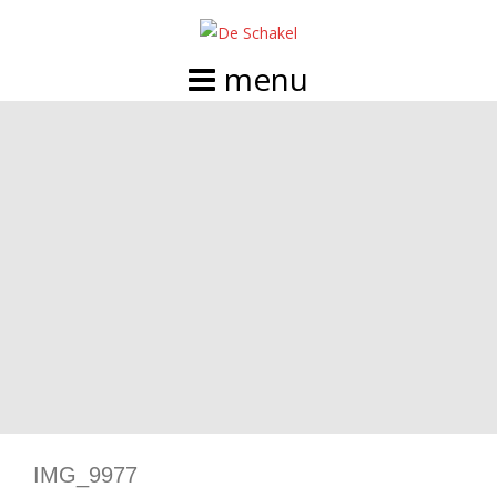
Doorgaan
naar
inhoud
IMG_9977