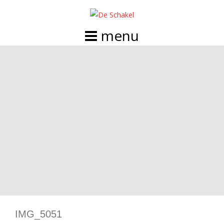
Doorgaan
naar
inhoud
IMG_5051