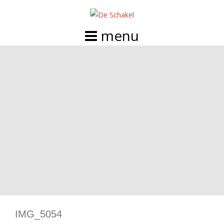
Doorgaan
naar
inhoud
IMG_5054