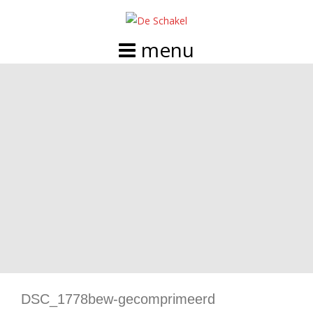
Doorgaan
naar
inhoud
DSC_1778bew-gecomprimeerd