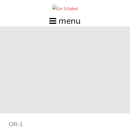
Doorgaan
naar
inhoud
OR-1